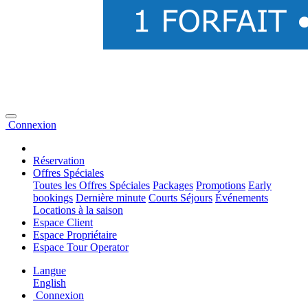
Connexion
Réservation
Offres Spéciales
Toutes les Offres Spéciales
Packages
Promotions
Early
bookings
Dernière minute
Courts Séjours
Événements
Locations à la saison
Espace Client
Espace Propriétaire
Espace Tour Operator
Langue
English
Connexion