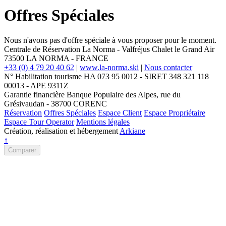
Offres Spéciales
Nous n'avons pas d'offre spéciale à vous proposer pour le moment.
Centrale de Réservation La Norma - Valfréjus
Chalet le Grand Air
73500
LA NORMA
-
FRANCE
+33 (0) 4 79 20 40 62
|
www.la-norma.ski
|
Nous contacter
N° Habilitation tourisme HA 073 95 0012 - SIRET 348 321 118
00013 - APE 9311Z
Garantie financière Banque Populaire des Alpes, rue du
Grésivaudan - 38700 CORENC
Réservation
Offres Spéciales
Espace Client
Espace Propriétaire
Espace Tour Operator
Mentions légales
Création, réalisation et hébergement
Arkiane
↑
Comparer