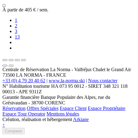
À partir de
405 €
/ sem.
1
2
3
13
Centrale de Réservation La Norma - Valfréjus
Chalet le Grand Air
73500
LA NORMA
-
FRANCE
+33 (0) 4 79 20 40 62
|
www.la-norma.ski
|
Nous contacter
N° Habilitation tourisme HA 073 95 0012 - SIRET 348 321 118
00013 - APE 9311Z
Garantie financière Banque Populaire des Alpes, rue du
Grésivaudan - 38700 CORENC
Réservation
Offres Spéciales
Espace Client
Espace Propriétaire
Espace Tour Operator
Mentions légales
Création, réalisation et hébergement
Arkiane
↑
Comparer