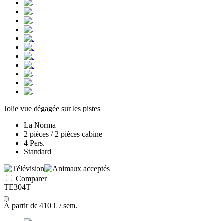
Jolie vue dégagée sur les pistes
La Norma
2 pièces / 2 pièces cabine
4 Pers.
Standard
Comparer
TE304T
À partir de
410 €
/ sem.