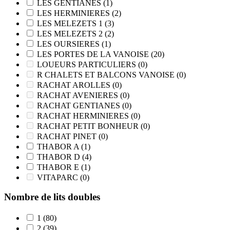
LES GENTIANES
(1)
LES HERMINIERES
(2)
LES MELEZETS 1
(3)
LES MELEZETS 2
(2)
LES OURSIERES
(1)
LES PORTES DE LA VANOISE
(20)
LOUEURS PARTICULIERS
(0)
R CHALETS ET BALCONS VANOISE
(0)
RACHAT AROLLES
(0)
RACHAT AVENIERES
(0)
RACHAT GENTIANES
(0)
RACHAT HERMINIERES
(0)
RACHAT PETIT BONHEUR
(0)
RACHAT PINET
(0)
THABOR A
(1)
THABOR D
(4)
THABOR E
(1)
VITAPARC
(0)
Nombre de lits doubles
1
(80)
2
(39)