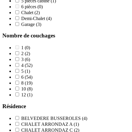
5 pièces cabine
(1)
6 pièces
(0)
Chalet
(2)
Demi-Chalet
(4)
Garage
(3)
Nombre de couchages
1
(0)
2
(2)
3
(6)
4
(52)
5
(1)
6
(54)
8
(19)
10
(8)
12
(1)
Résidence
BELVEDERE BUSSEROLES
(4)
CHALET ARRONDAZ A
(1)
CHALET ARRONDAZ C
(2)