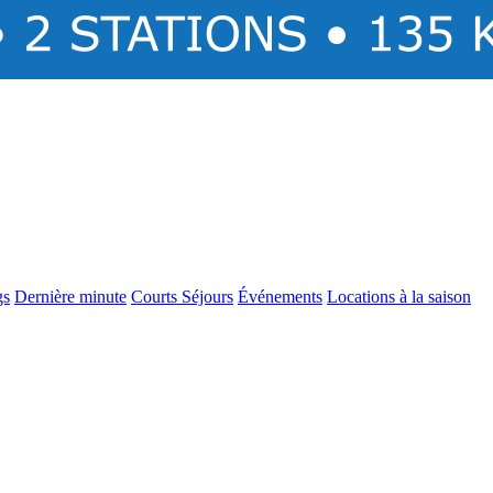
gs
Dernière minute
Courts Séjours
Événements
Locations à la saison